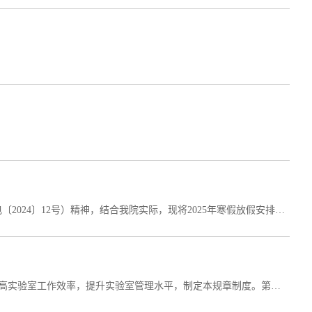
根据《国务院办公厅关于2025年部分节假日安排的通知》（国办发明电〔2024〕12号）精神，结合我院实际，现将2025年寒假放假安排通知如下：一、教职工假期安排 1月27日（农历二十八，周一）至2月14日（正月十七，周五）放寒假。2月17日（周一）起正式上班。二、相关工作安排和要求：（一）严格执行值班值守制度。寒假期间，各单位需安排人员值班（除重要岗位外不强制要求到校，重要岗位人员另行通知），单位负责人及值班人员须保持电话畅通，...
第一章 总则第一条 为了保证微特电机系统联合实验室的安全运行，提高实验室工作效率，提升实验室管理水平，制定本规章制度。第二条 本规章制度适用于电机实验室内的所有实验人员和管理人员，必须严格遵守。第三条 电机实验室是进行电机相关实验研究的地方，实验过程中必须严格按照规章制度的要求进行操作。第四条 电机实验室的管理人员必须具备相关专业知识，能够熟练操作实验设备，并严格遵守实验室的管理规定。第五条 实验人员必须遵守实验室管理人员的指挥和要求，...