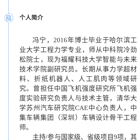
个人简介
冯宁，2016年博士毕业于哈尔滨工
期刊
论文：
教育经历：
业大学工程力学专业，师从中科院冷劲
[1]
荣誉与奖励：
Feng, N
., Liu, L., Liu, Y., & Leng,
2004.9-2008.9 哈尔滨工程大学 飞行
松院士，现为福耀科技大学智能与未来
J. (2015). Characteristics of multi-
1)
周培源大学生力学竞赛全国优秀
器设计与工程 学士
技术学院副研究员。长期从事力学超材
functional composites using elastomer
奖暨河南省赛二等奖 指导教师
2009.9-2011.7 东北林业大学 交通运
料、折纸机器人、人工肌肉等领域研
embedded with Shape Memory Alloy wires.
2)
“学术创新先进个人”称号（因设
输工程 硕士
究。曾担任中国飞机强度研究所飞机强
Materials & design
计和制作了鸭翼闪电Ⅱ无人机）
, 88, 75-81.
2012.3-2016.7 哈尔滨工业大学 工程
度实验研究负责人与技术主管，清华大
https://doi.org/10.1016/j.matdes.2015.08.1
3)
“五四杯”大学生创新竞赛一等奖
力学 博士
学苏州汽车研究院CAE中心负责人，中
19
（因设计和制作了鸭翼闪电Ⅱ无人机）
(
TOP Journal
, Q1, IF:7.6)
集车辆集团（深圳）车辆设计骨干工程
[2]
4)
周培源大学生力学竞赛全国优秀
Feng, N
., Tie, Y., Guo, R., Yan, J.,
师。
Yuan, Q., Pantke, K., & Biczo, A. (2025).
奖暨黑龙江省一等奖
主持/参与国家级、省级项目9项，其
An origami structure exhibiting both
5)
河南省机械创新设计大赛 优秀指