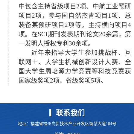
中包含主持省级项目2项、中航工业预研
structural stability and mechanical
导教师
项目2项，参与国自然杰青项目1项、总
flexibility.
6)
大学生挑战杯竞赛河南省赛一等
Thin-Walled
Structures
, 215,
装备某预研项目2项等。主持横向项目4
113500.
奖 优秀指导教师
项。在SCI期刊发表期刊论文20余篇，第
https://doi.org/10.1016/j.tws.2025.113500
一发明人授权专利30余项。
(
TOP Journal
国际
学术组织兼职：
, Q1, IF:5.7)
近年来指导大学生参加挑战杯、互
[3]
1)
The 4th International Conference on
Feng, N
., Tie, Y., Wang, S., & Guo,
联网＋、大学生机械创新设计大赛、全
J. (2023). A novel 3D bidirectional auxetic
New Materials, Machinery and Vehicle
国大学生周培源力学竞赛等科技竞赛获
metamaterial with lantern-shape: Elasticity
Engineering 学术委员会委员、分论坛主
国家级奖项2项、省级奖项5项。
aspects and potential for load-bearing
席
structure.
2)
Journal of Advanced Research(TOP,
Composite Structures
, 321,
117221.
IF:11.4),Thin-walled Structure(TOP,
https://doi.org/10.1016/j.compstruct.2023.1
IF:5.7), Advanced Engineering Materials,
联系我们
17221
Advanced Materials Technologies等杂志邀
(
TOP Journal
, Q1, IF:6.3)
地址：福建省福州高新技术产业开发区智慧大道104号
请审稿人
[4]
Wang, S., Guo, J., Biczo, A., &